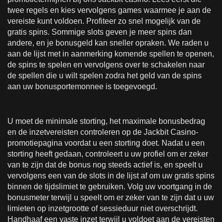
twee regels en kies vervolgens games waarmee je aan de
vereiste kunt voldoen. Profiteer zo snel mogelijk van de
gratis spins. Sommige slots geven je meer spins dan
andere, en je bonusgeld kan sneller opraken. We raden u
aan de lijst met in aanmerking komende spellen te openen,
de spins te spelen en vervolgens over te schakelen naar
de spellen die u wilt spelen zodra het geld van de spins
aan uw bonusportemonnee is toegevoegd.
U moet de minimale storting, het maximale bonusbedrag
en de inzetvereisten controleren op de Jackbit Casino-
promotiepagina voordat u een storting doet. Nadat u een
storting heeft gedaan, controleert u uw profiel om er zeker
van te zijn dat de bonus nog steeds actief is, en speelt u
vervolgens een van de slots in de lijst af om uw gratis spins
binnen de tijdslimiet te gebruiken. Volg uw voortgang in de
bonusmeter terwijl u speelt om er zeker van te zijn dat u uw
limieten op inzetgrootte of sessieduur niet overschrijdt.
Handhaaf een vaste inzet terwijl u voldoet aan de vereisten