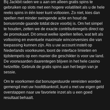
Bij Jackbit raden we u aan om alleen gratis spins te
gebruiken op slots met een hogere volatiliteit als u de hele
reeks spins in één keer kunt voltooien. Zo niet, kies dan
spellen met minder swingende actie en houd de
bonusronde gaande totdat deze voorbij is. Om het simpel
te houden, zetten we de exacte contributieregels direct op
de promokaart. Dit omvat welke spellen tellen, wat telt als
voltooiing en eventuele maximale winconversies die van
toepassing kunnen zijn. Als u uw account instelt op
Nederlands voorkeuren, toont de interface limieten en
tijdstempels op een manier die geschikter is voor uw land.
De voorwaarden daarentegen blijven in het hele casino
hetzelfde. Gebruik de gratis spins aan het begin van je
sessie.
Om te voorkomen dat bonusgestuurde vereisten worden
gemengd met uw hoofdbankroll, kunt u met uw eigen geld
overstappen naar uw favoriete inzet als u een goed
resultaat behaalt.