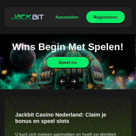
Aanmelden
Registreren
Wins Begin Met Spelen!
Speel nu
Jackbit Casino Nederland: Claim je
bonus en speel slots
U kunt zich meteen aanmelden en hoeft uw identiteit