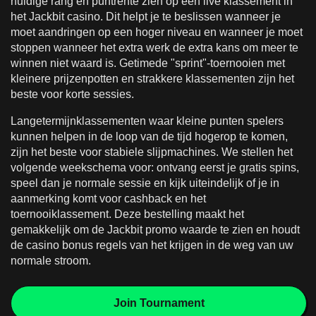
huidige rang en puntrente zien op een live klassement in
het Jackbit casino. Dit helpt je te beslissen wanneer je
moet aandringen op een hoger niveau en wanneer je moet
stoppen wanneer het extra werk de extra kans om meer te
winnen niet waard is. Getimede "sprint"-toernooien met
kleinere prijzenpotten en strakkere klassementen zijn het
beste voor korte sessies.
Langetermijnklassementen waar kleine punten spelers
kunnen helpen in de loop van de tijd hogerop te komen,
zijn het beste voor stabiele slijpmachines. We stellen het
volgende weekschema voor: ontvang eerst je gratis spins,
speel dan je normale sessie en kijk uiteindelijk of je in
aanmerking komt voor cashback en het
toernooiklassement. Deze bestelling maakt het
gemakkelijk om de Jackbit promo waarde te zien en houdt
de casino bonus regels van het krijgen in de weg van uw
normale stroom.
Join Tournament