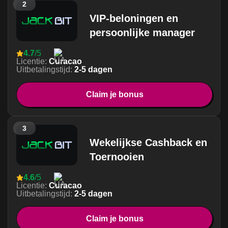
2
VIP-beloningen en
persoonlijke manager
4.7
/5
Licentie:
Curacao
Uitbetalingstijd:
2-5 dagen
Claim je bonus
3
Wekelijkse Cashback en
Toernooien
4.6
/5
Licentie:
Curacao
Uitbetalingstijd:
2-5 dagen
Claim je bonus