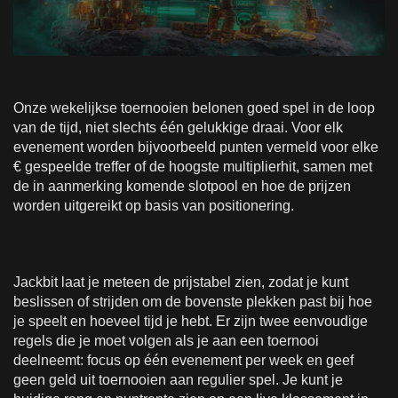
Onze wekelijkse toernooien belonen goed spel in de loop
van de tijd, niet slechts één gelukkige draai. Voor elk
evenement worden bijvoorbeeld punten vermeld voor elke
€ gespeelde treffer of de hoogste multiplierhit, samen met
de in aanmerking komende slotpool en hoe de prijzen
worden uitgereikt op basis van positionering.
Jackbit laat je meteen de prijstabel zien, zodat je kunt
beslissen of strijden om de bovenste plekken past bij hoe
je speelt en hoeveel tijd je hebt. Er zijn twee eenvoudige
regels die je moet volgen als je aan een toernooi
deelneemt: focus op één evenement per week en geef
geen geld uit toernooien aan regulier spel. Je kunt je