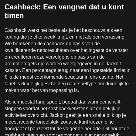
Cashback: Een vangnet dat u kunt
timen
Cashback werkt het beste als je het beschouwt als een
korting die je elke week krijgt, en niet als een verrassing.
We berekenen de cashback op basis van de
kwalificerende nettoresultaten over het ingestelde venster
en crediteren deze vervolgens op basis van de
promotieregels die worden weergegeven in de Jackbit-
kassier. Een percentage terug naar een ingestelde limiet in
€ is de meest voorkomende structuur in ons casino. Het
tarief is duidelijk gescheiden naar speltype om duidelijk te
maken waar het van toepassing is.
Als je meestal lang speelt, bepaal dan wanneer je wilt
stoppen voordat het cashbackvenster sluit en bekijk je
activiteitenoverzicht. Jackbit geeft je een snelle blik op je
meest recente toneelstuk, zodat je kunt kiezen of je
doorgaat of pauzeert tot de volgende periode. Dit houdt de
cashback nuttig en zorgt ervoor dat u niet per ongeluk