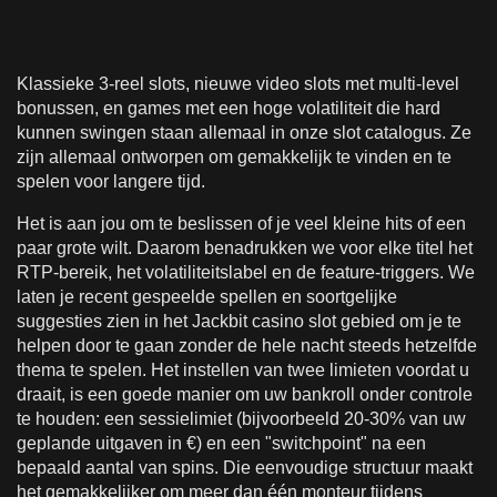
Klassieke 3-reel slots, nieuwe video slots met multi-level
bonussen, en games met een hoge volatiliteit die hard
kunnen swingen staan allemaal in onze slot catalogus. Ze
zijn allemaal ontworpen om gemakkelijk te vinden en te
spelen voor langere tijd.
Het is aan jou om te beslissen of je veel kleine hits of een
paar grote wilt. Daarom benadrukken we voor elke titel het
RTP-bereik, het volatiliteitslabel en de feature-triggers. We
laten je recent gespeelde spellen en soortgelijke
suggesties zien in het Jackbit casino slot gebied om je te
helpen door te gaan zonder de hele nacht steeds hetzelfde
thema te spelen. Het instellen van twee limieten voordat u
draait, is een goede manier om uw bankroll onder controle
te houden: een sessielimiet (bijvoorbeeld 20-30% van uw
geplande uitgaven in €) en een "switchpoint" na een
bepaald aantal van spins. Die eenvoudige structuur maakt
het gemakkelijker om meer dan één monteur tijdens