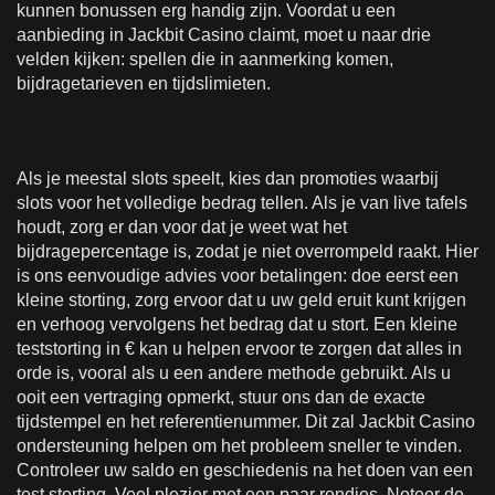
kunnen bonussen erg handig zijn. Voordat u een
aanbieding in Jackbit Casino claimt, moet u naar drie
velden kijken: spellen die in aanmerking komen,
bijdragetarieven en tijdslimieten.
Als je meestal slots speelt, kies dan promoties waarbij
slots voor het volledige bedrag tellen. Als je van live tafels
houdt, zorg er dan voor dat je weet wat het
bijdragepercentage is, zodat je niet overrompeld raakt. Hier
is ons eenvoudige advies voor betalingen: doe eerst een
kleine storting, zorg ervoor dat u uw geld eruit kunt krijgen
en verhoog vervolgens het bedrag dat u stort. Een kleine
teststorting in € kan u helpen ervoor te zorgen dat alles in
orde is, vooral als u een andere methode gebruikt. Als u
ooit een vertraging opmerkt, stuur ons dan de exacte
tijdstempel en het referentienummer. Dit zal Jackbit Casino
ondersteuning helpen om het probleem sneller te vinden.
Controleer uw saldo en geschiedenis na het doen van een
test storting. Veel plezier met een paar rondjes. Noteer de