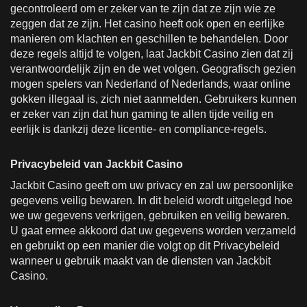
gecontroleerd om er zeker van te zijn dat ze zijn wie ze
zeggen dat ze zijn. Het casino heeft ook open en eerlijke
manieren om klachten en geschillen te behandelen. Door
deze regels altijd te volgen, laat Jackbit Casino zien dat zij
verantwoordelijk zijn en de wet volgen. Geografisch gezien
mogen spelers van Nederland of Nederlands, waar online
gokken illegaal is, zich niet aanmelden. Gebruikers kunnen
er zeker van zijn dat hun gaming te allen tijde veilig en
eerlijk is dankzij deze licentie- en compliance-regels.
Privacybeleid van Jackbit Casino
Jackbit Casino geeft om uw privacy en zal uw persoonlijke
gegevens veilig bewaren. In dit beleid wordt uitgelegd hoe
we uw gegevens verkrijgen, gebruiken en veilig bewaren.
U gaat ermee akkoord dat uw gegevens worden verzameld
en gebruikt op een manier die volgt op dit Privacybeleid
wanneer u gebruik maakt van de diensten van Jackbit
Casino.