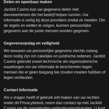
Delen en openbaar maken
Jackbit Casino kan uw gegevens delen met
dienstverleners die het bedrijf helpen runnen. Uw
informatie is veilig bij deze providers omdat ze moeten. Om
de regels en wetten te volgen, kunnen persoonlijke
gegevens aan de juiste mensen worden gegeven.
Gegevensopslag en veiligheid
We bewaren uw persoonlijke gegevens slechts zolang
deze nodig zijn om zakelijke en juridische redenen. Jackbit
Casino gebruikt zowel technische als organisatorische
waarborgen om uw informatie te beschermen tegen
mensen die er geen toegang toe zouden moeten hebben of
tegen verdwalen.
Contact Informatie
Als u vragen heeft of gebruik wilt maken van uw rechten
onder dit Privacybeleid, neem dan contact op met Jackbit
Casino via de aangeboden ondersteuningskanalen. U kunt