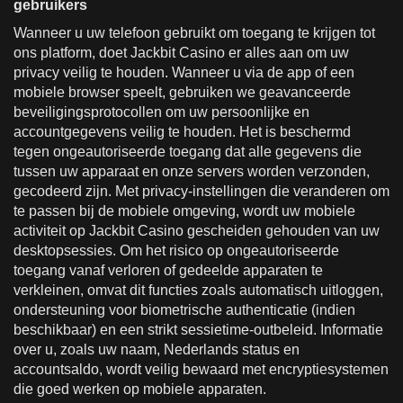
gebruikers
Wanneer u uw telefoon gebruikt om toegang te krijgen tot
ons platform, doet Jackbit Casino er alles aan om uw
privacy veilig te houden. Wanneer u via de app of een
mobiele browser speelt, gebruiken we geavanceerde
beveiligingsprotocollen om uw persoonlijke en
accountgegevens veilig te houden. Het is beschermd
tegen ongeautoriseerde toegang dat alle gegevens die
tussen uw apparaat en onze servers worden verzonden,
gecodeerd zijn. Met privacy-instellingen die veranderen om
te passen bij de mobiele omgeving, wordt uw mobiele
activiteit op Jackbit Casino gescheiden gehouden van uw
desktopsessies. Om het risico op ongeautoriseerde
toegang vanaf verloren of gedeelde apparaten te
verkleinen, omvat dit functies zoals automatisch uitloggen,
ondersteuning voor biometrische authenticatie (indien
beschikbaar) en een strikt sessietime-outbeleid. Informatie
over u, zoals uw naam, Nederlands status en
accountsaldo, wordt veilig bewaard met encryptiesystemen
die goed werken op mobiele apparaten.