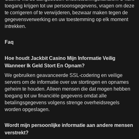
toegang krijgen tot uw persoonsgegevens, vragen om deze
te corrigeren of te verwijderen, bezwaar maken tegen de
gegevensverwerking en uw toestemming op elk moment
intrekken.
Faq
Hoe houdt Jackbit Casino Mijn Informatie Veilig
Wanneer Ik Geld Stort En Opnam?
We gebruiken geavanceerde SSL-codering en veilige
servers om de informatie over uw stortingen en opnames
geheim te houden. Alleen mensen die dat mogen hebben
toegang tot uw financiële gegevens omdat alle
betalingsgegevens volgens strenge overheidsregels
worden opgeslagen.
Wordt mijn persoonlijke informatie aan andere mensen
verstrekt?