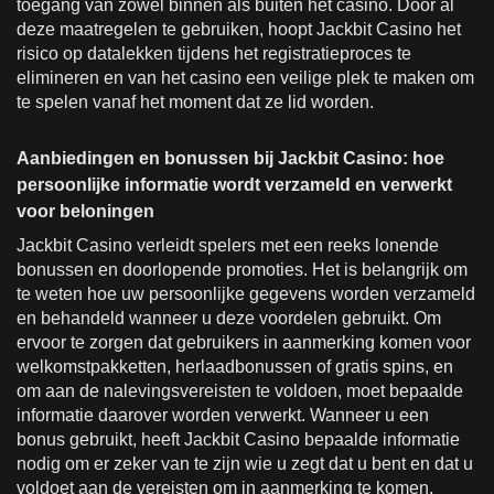
toegang van zowel binnen als buiten het casino. Door al
deze maatregelen te gebruiken, hoopt Jackbit Casino het
risico op datalekken tijdens het registratieproces te
elimineren en van het casino een veilige plek te maken om
te spelen vanaf het moment dat ze lid worden.
Aanbiedingen en bonussen bij Jackbit Casino: hoe
persoonlijke informatie wordt verzameld en verwerkt
voor beloningen
Jackbit Casino verleidt spelers met een reeks lonende
bonussen en doorlopende promoties. Het is belangrijk om
te weten hoe uw persoonlijke gegevens worden verzameld
en behandeld wanneer u deze voordelen gebruikt. Om
ervoor te zorgen dat gebruikers in aanmerking komen voor
welkomstpakketten, herlaadbonussen of gratis spins, en
om aan de nalevingsvereisten te voldoen, moet bepaalde
informatie daarover worden verwerkt. Wanneer u een
bonus gebruikt, heeft Jackbit Casino bepaalde informatie
nodig om er zeker van te zijn wie u zegt dat u bent en dat u
voldoet aan de vereisten om in aanmerking te komen.