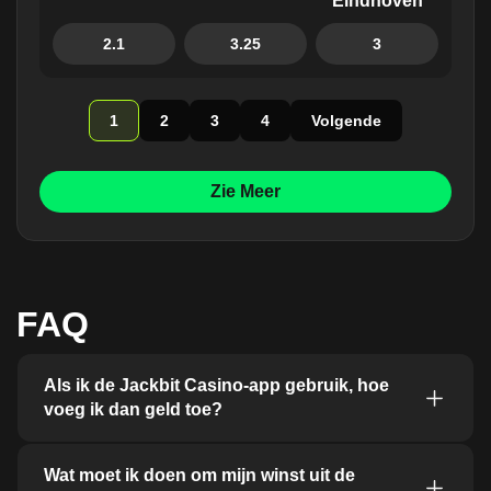
Eindhoven
2.1
3.25
3
1
2
3
4
Volgende
Zie Meer
FAQ
Als ik de Jackbit Casino-app gebruik, hoe
voeg ik dan geld toe?
Wat moet ik doen om mijn winst uit de