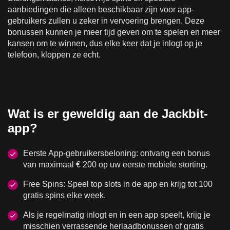
aanbiedingen die alleen beschikbaar zijn voor app-
gebruikers zullen u zeker in vervoering brengen. Deze
bonussen kunnen je meer tijd geven om te spelen en meer
kansen om te winnen, dus elke keer dat je inlogt op je
telefoon, kloppen ze echt.
Wat is er geweldig aan de Jackbit-
app?
Eerste App-gebruikersbeloning: ontvang een bonus
van maximaal € 200 op uw eerste mobiele storting.
Free Spins: Speel top slots in de app en krijg tot 100
gratis spins elke week.
Als je regelmatig inlogt en in een app speelt, krijg je
misschien verrassende herlaadbonussen of gratis