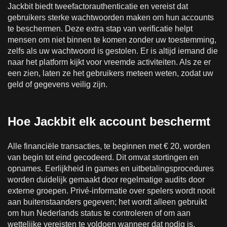
Jackbit biedt tweefactorauthenticatie en vereist dat
gebruikers sterke wachtwoorden maken om hun accounts
te beschermen. Deze extra stap van verificatie helpt
mensen om niet binnen te komen zonder uw toestemming,
zelfs als uw wachtwoord is gestolen. Er is altijd iemand die
naar het platform kijkt voor vreemde activiteiten. Als ze er
een zien, laten ze het gebruikers meteen weten, zodat uw
geld of gegevens veilig zijn.
Hoe Jackbit elk account beschermt
Alle financiële transacties, te beginnen met € 20, worden
van begin tot eind gecodeerd. Dit omvat stortingen en
opnames. Eerlijkheid in games en uitbetalingsprocedures
worden duidelijk gemaakt door regelmatige audits door
externe groepen. Privé-informatie over spelers wordt nooit
aan buitenstaanders gegeven; het wordt alleen gebruikt
om hun Nederlands status te controleren of om aan
wettelijke vereisten te voldoen wanneer dat nodig is.