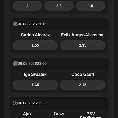
2
3.8
1.9
06.08.2026
21:10
Carlos Alcaraz
Felix Auger-Aliassime
1.55
2.35
06.08.2026
23:00
Iga Swiatek
Coco Gauff
1.65
2.15
06.08.2026
23:50
Ajax
Draw
PSV