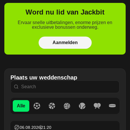
Word nu lid van Jackbit
Ervaar snelle uitbetalingen, enorme prijzen en
exclusieve bonussen onderweg.
Aanmelden
Plaats uw weddenschap
Alle
06.08.2026
21:20