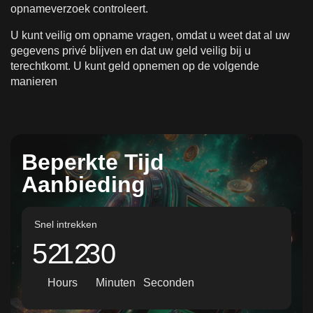
opnameverzoek controleert.
U kunt veilig om opname vragen, omdat u weet dat al uw
gegevens privé blijven en dat uw geld veilig bij u
terechtkomt. U kunt geld opnemen op de volgende
manieren
Beperkte Tijd
Aanbieding
Snel intrekken
52
12
28
Hours
Minuten
Seconden