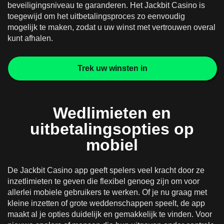
beveiligingsniveau te garanderen. Het Jackbit Casino is
toegewijd om het uitbetalingsproces zo eenvoudig
mogelijk te maken, zodat u uw winst met vertrouwen overal
kunt afhalen.
Trek uw winsten in
Wedlimieten en
uitbetalingsopties op
mobiel
De Jackbit Casino app geeft spelers veel kracht door ze
inzetlimieten te geven die flexibel genoeg zijn om voor
allerlei mobiele gebruikers te werken. Of je nu graag met
kleine inzetten of grote weddenschappen speelt, de app
maakt al je opties duidelijk en gemakkelijk te vinden. Voor