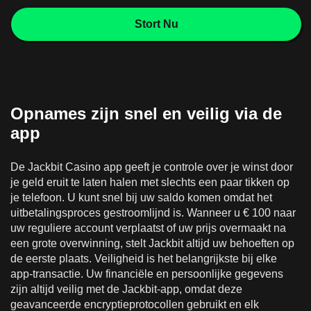
Stort Nu
Opnames zijn snel en veilig via de
app
De Jackbit Casino app geeft je controle over je winst door
je geld eruit te laten halen met slechts een paar tikken op
je telefoon. U kunt snel bij uw saldo komen omdat het
uitbetalingsproces gestroomlijnd is. Wanneer u € 100 naar
uw reguliere account verplaatst of uw prijs overmaakt na
een grote overwinning, stelt Jackbit altijd uw behoeften op
de eerste plaats. Veiligheid is het belangrijkste bij elke
app-transactie. Uw financiële en persoonlijke gegevens
zijn altijd veilig met de Jackbit-app, omdat deze
geavanceerde encryptieprotocollen gebruikt en elk