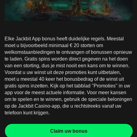
Elke Jackbit App bonus heeft duidelijke regels. Meestal
moet u bijvoorbeeld minimaal € 20 storten om
welkomstaanbiedingen te ontvangen of bonussen opnieuw
te laden. Gratis spins worden direct gegeven na het doen
van een storting, dus je mist nooit een kans om te winnen.
Voordat u uw winst uit deze promoties kunt uitbetalen,
moet u meestal 40 keer het bonusbedrag of de winst uit
gratis spins inzetten. Kijk op het tabblad "Promoties" in uw
app voor de meest actuele informatie. Voor meer kansen
om te spelen en te winnen, gebruik de speciale beloningen
op de Jackbit Casino-app, die u rechtstreeks vanaf uw
telefoon kunt krijgen.
Claim uw bonus