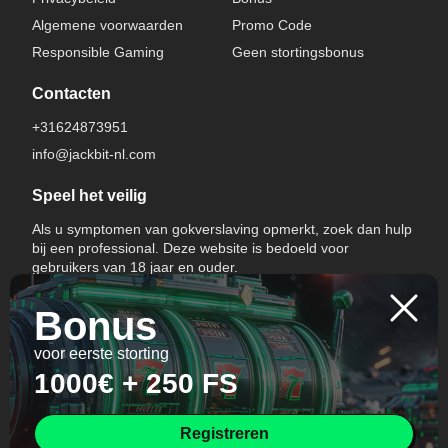
Algemene voorwaarden
Promo Code
Responsible Gaming
Geen stortingsbonus
Contacten
+31624873951
info@jackbit-nl.com
Speel het veilig
Als u symptomen van gokverslaving opmerkt, zoek dan hulp
bij een professional. Deze website is bedoeld voor
gebruikers van 18 jaar en ouder.
Bonus
voor eerste storting
1000€ + 250 FS
Registreren