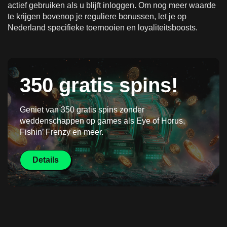
actief gebruiken als u blijft inloggen. Om nog meer waarde
te krijgen bovenop je reguliere bonussen, let je op
Nederland specifieke toernooien en loyaliteitsboosts.
350 gratis spins!
Geniet van 350 gratis spins zonder
weddenschappen op games als Eye of Horus,
Fishin’ Frenzy en meer.
Details