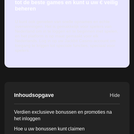
tot de beste games en kunt u uw € veilig
beheren
U kunt ook genieten van snelle opnames en echte
overwinningen. Het is gemakkelijk voor spelers van
Nederland om in te loggen en te beginnen met spelen,
en het platform is op maat gemaakt voor elk
Nederlands. Log in op uw Jackbit Casino-account om
toegang te krijgen tot speciale functies, speciaal voor
spelers.
Inhoudsopgave
Hide
Verdien exclusieve bonussen en promoties na
het inloggen
Hoe u uw bonussen kunt claimen