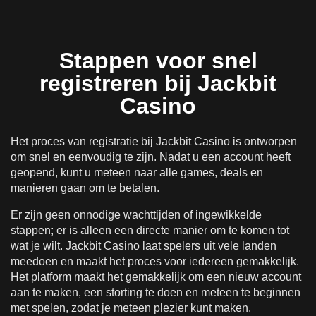
Stappen voor snel
registreren bij Jackbit
Casino
Het proces van registratie bij Jackbit Casino is ontworpen
om snel en eenvoudig te zijn. Nadat u een account heeft
geopend, kunt u meteen naar alle games, deals en
manieren gaan om te betalen.
Er zijn geen onnodige wachttijden of ingewikkelde
stappen; er is alleen een directe manier om te komen tot
wat je wilt. Jackbit Casino laat spelers uit vele landen
meedoen en maakt het proces voor iedereen gemakkelijk.
Het platform maakt het gemakkelijk om een nieuw account
aan te maken, een storting te doen en meteen te beginnen
met spelen, zodat je meteen plezier kunt maken.